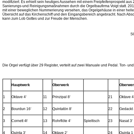
modifiziert. Es erhielt sein heutiges Aussehen mit einem Freipfeifenprospekt a
Sanierungs-und Reinigungsmaßnahmen durch die Orgelbaufirma Voigt statt. 2013 
mit einer beweglichen Nummerierung versehen, das Orgelgehäuse in einer hellen
Übersicht auf das Kirchenschiff und den Eingangsbereich angebracht. Nach Absch
kann zum Lob Gottes und zur Freude der Menschen.
S
Die Orgel verfügt über 29 Register, verteilt auf zwei Manuale und Pedal. Ton- und
Hauptwerk
Oberwerk
Oberwer
1
Oktave 4‘
11
Prinzipal 8‘
21
Oktave 4
2
Bourdun 16‘
12
Quintatön 8‘
22
Gedackt 
3
Cornett 4f
13
Rohrflöte 4‘
Spieltisch
23
Nasat 3‘
4
Quinta 3‘
14
Oktave 2‘
24
Quinta 1 