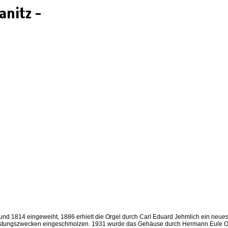
nitz -
und 1814 eingeweiht, 1886 erhielt die Orgel durch Carl Eduard Jehmlich ein neu
u Rüstungszwecken eingeschmolzen. 1931 wurde das Gehäuse durch Hermann Eule 