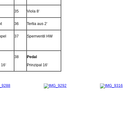
‘
35
Viola 8‘
t
36
Tertia aus 2‘
ppel
37
Sperrventil HW
38
Pedal
 16‘
Prinzipal 16‘