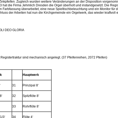
us Zinkpfeifen. Zugleich wurden weitere Veränderungen an der Disposition vorgeno
hat die Firma Jehmlich Dresden die Orgel überholt und instandgesetzt. Die Regi
 Farbfassung überarbeitet, eine neue Spieltischbeleuchtung und ein Monitor für d
luss der Arbeiten hat nun die Kirchgemeinde ein Orgelwerk, das wieder kraftvoll 
OLI DEO GLORIA
 Registertraktur sind mechanisch angelegt. (37 Pfeifenreihen, 2072 Pfeifen)
k
Hauptwerk
‘
31
Prinzipal 8‘
8‘
32
Spitzflöte 8‘
33
Rohrflöte 8‘
1/3‘
34
Flöte 4‘