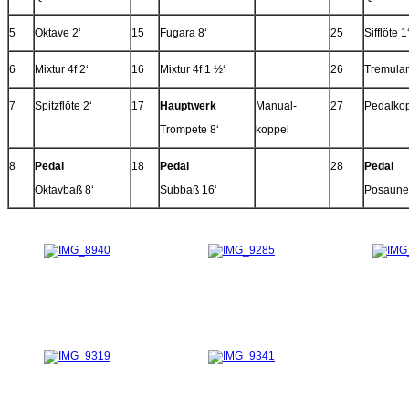
5
Oktave 2‘
15
Fugara 8‘
25
Sifflöte 1
6
Mixtur 4f 2‘
16
Mixtur 4f 1 ½‘
26
Tremulan
7
Spitzflöte 2‘
17
Hauptwerk
Manual-
27
Pedalko
Trompete 8‘
koppel
8
Pedal
18
Pedal
28
Pedal
Oktavbaß 8‘
Subbaß 16‘
Posaune