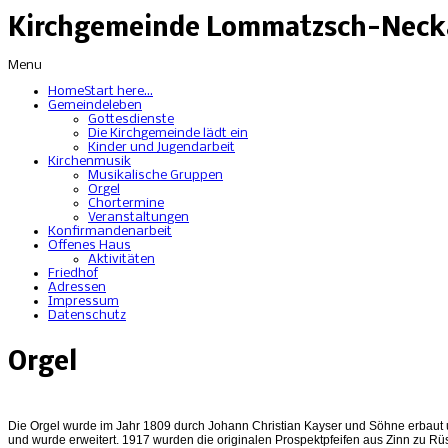
Kirchgemeinde Lommatzsch-Necka
Menu
Home
Start here...
Gemeindeleben
Gottesdienste
Die Kirchgemeinde lädt ein
Kinder und Jugendarbeit
Kirchenmusik
Musikalische Gruppen
Orgel
Chortermine
Veranstaltungen
Konfirmandenarbeit
Offenes Haus
Aktivitäten
Friedhof
Adressen
Impressum
Datenschutz
Orgel
Die Orgel wurde im Jahr 1809 durch Johann Christian Kayser und Söhne erbaut 
und wurde erweitert. 1917 wurden die originalen Prospektpfeifen aus Zinn z