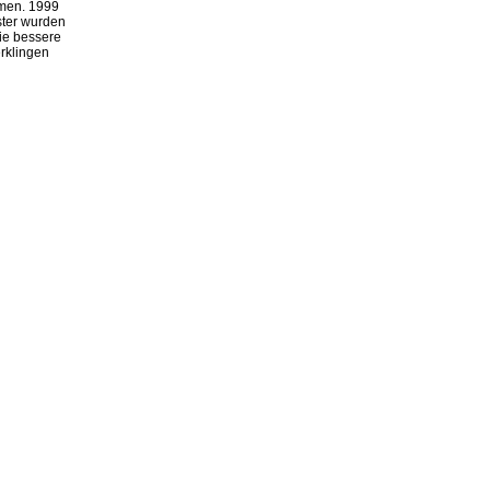
mmen. 1999
ster wurden
ie bessere
erklingen