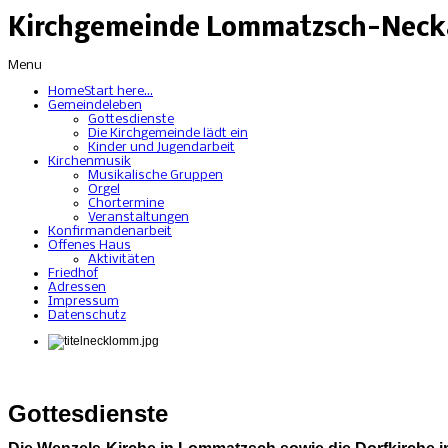
Kirchgemeinde Lommatzsch-Necka
Menu
Home
Start here...
Gemeindeleben
Gottesdienste
Die Kirchgemeinde lädt ein
Kinder und Jugendarbeit
Kirchenmusik
Musikalische Gruppen
Orgel
Chortermine
Veranstaltungen
Konfirmandenarbeit
Offenes Haus
Aktivitäten
Friedhof
Adressen
Impressum
Datenschutz
Gottesdienste